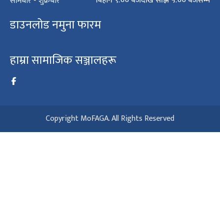
बिहान ९:०० बजेदेखि साँझ ५:०० बजेसम्म
सोमबार - शुक्रबार
डाउनलोड नमुना फारम
हाम्रा सामाजिक सञ्जालहरू
Copyright MoFAGA. All Rights Reserved