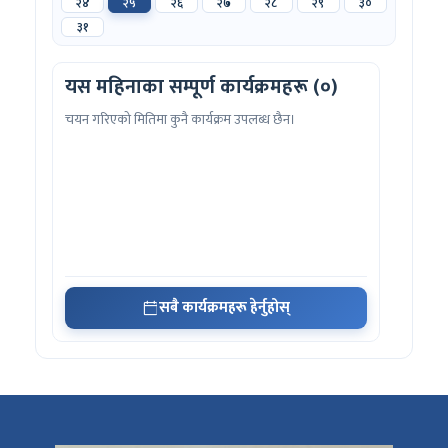
२४
२५
२६
२७
२८
२९
३०
३१
यस महिनाका सम्पूर्ण कार्यक्रमहरू (०)
चयन गरिएको मितिमा कुनै कार्यक्रम उपलब्ध छैन।
सबै कार्यक्रमहरू हेर्नुहोस्