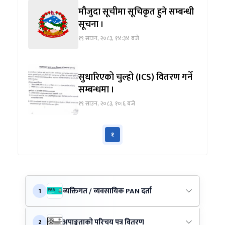
मौजुदा सूचीमा सूचिकृत हुने सम्बन्धी
सूचना ।
१९ साउन, २०८३, १४:३४ बजे
सुधारिएको चुल्हो (ICS) वितरण गर्ने
सम्बन्धमा ।
१९ साउन, २०८३, १०:६ बजे
१
व्यक्तिगत / व्यवसायिक PAN दर्ता
1
अपाङ्गताको परिचय पत्र वितरण
2