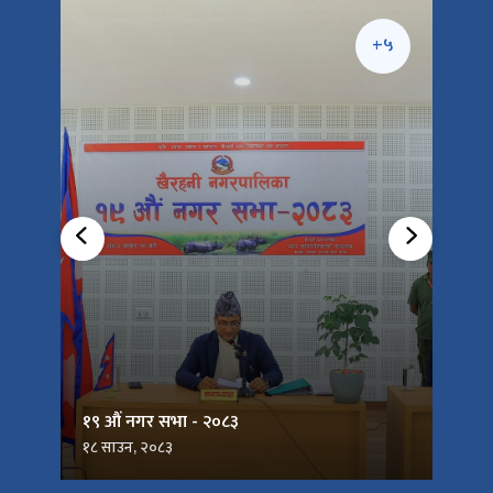
+३
+५
१९ औं नगर सभा - २०८३
१८ साउन, २०८३