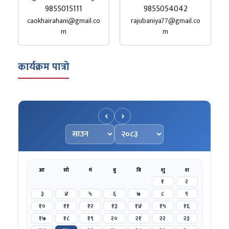
9855015111
9855054042
caokhairahani@gmail.co
rajubaniya77@gmail.co
m
m
कार्यक्रम पात्रो
‹
›
महिना चयन गर्नुहोस्
वर्ष चयन गर्नुहोस्
आ
सो
मं
बु
बि
शु
श
१
२
३
४
५
६
७
८
९
१०
११
१२
१३
१४
१५
१६
१७
१८
१९
२०
२१
२२
२३